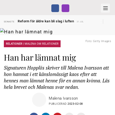
Sven Hagströmer sommarpratar
SENASTE
26 JUL
Reform för äldre kan bli slag i luften
SENASTE
31 JUL
Kravet: Nu måste 65-årsgränsen bort
SENASTE
30 JUL
Dom öppnar för rätt till garantipension
SENASTE
30 JUL
Snart kan telefonförsäljning förbjudas i Sverige
SENASTE
29 JUL
Hyror rusar ifrån äldres bostadstillägg
SENASTE
28 JUL
Foto: Getty Images
Liten höjning av garantipensionen
RELATIONER |
MALENA OM RELATIONER
SENASTE
27 JUL
Sven Hagströmer sommarpratar
SENASTE
26 JUL
Reform för äldre kan bli slag i luften
SENASTE
31 JUL
Han har lämnat mig
Signaturen Hopplös skriver till Malena Ivarsson att
hon hamnat i ett känslomässigt kaos efter att
hennes man lämnat henne för en annan kvinna. Läs
hela brevet och Malenas svar nedan.
Malena Ivarsson
PUBLICERAD
2023-02-08