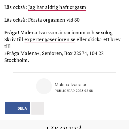
Läs också:
Jag har aldrig haft orgasm
Läs också:
Första orgasmen vid 80
Fråga!
Malena Ivarsson är socionom och sexolog.
Skriv till
experten@senioren.se
eller skicka ett brev
till
»Fråga Malena«, Senioren, Box 22574, 104 22
Stockholm.
Malena Ivarsson
PUBLICERAD
2023-02-08
DELA
LÄS OCKSÅ