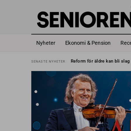
Nyheter
Ekonomi & Pension
Rec
Sven Hagströmer sommarpra
SENASTE
NYHETER:
Reform för äldre kan bli slag 
SENASTE
NYHETER:
Kravet: Nu måste 65-årsgrän
SENASTE
NYHETER:
Dom öppnar för rätt till gara
SENASTE
NYHETER:
Snart kan telefonförsäljning 
SENASTE
NYHETER:
Hyror rusar ifrån äldres bost
SENASTE
NYHETER:
Liten höjning av garantipens
SENASTE
NYHETER:
Sven Hagströmer sommarpra
SENASTE
NYHETER:
Reform för äldre kan bli slag 
SENASTE
NYHETER: