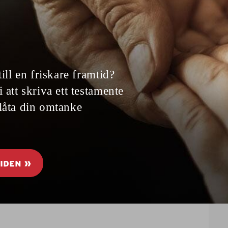
ig får orgasm
och sexolog.
skicka ett brev till
4, 104 22 Stockholm
Malena Ivarsson
PUBLICERAD
2023-03-06