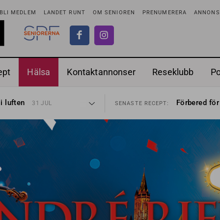
BLI MEDLEM
LANDET RUNT
OM SENIOREN
PRENUMERERA
ANNONSE
ept
Hälsa
Kontaktannonser
Reseklubb
P
tar
Ranchdipp me
26 JUL
SENASTE RECEPT:
i luften
Förbered för
31 JUL
SENASTE RECEPT:
sen bort
Gott med röt
30 JUL
SENASTE RECEPT:
ntipension
Sommarmat p
30 JUL
SENASTE RECEPT:
förbjudas i Sverige
Timjankokta
29 JUL
SENASTE RECEPT:
adstillägg
Mycket smak
28 JUL
SENASTE RECEPT:
ionen
Mums med m
27 JUL
SENASTE RECEPT:
tar
Ranchdipp me
26 JUL
SENASTE RECEPT:
i luften
Förbered för
31 JUL
SENASTE RECEPT: