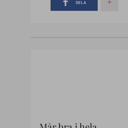
DELA
Mår bra i hela