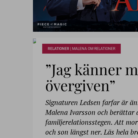
RELATIONER |
MALENA OM RELATIONER
”Jag känner m
övergiven”
Signaturen Ledsen farfar är änn
Malena Ivarsson och berättar a
familjerelationsstegen. Att mo
och son längst ner. Läs hela b