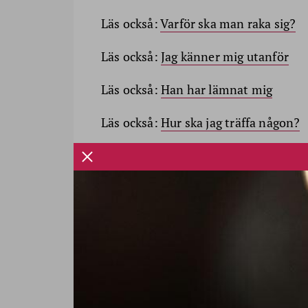
Läs också:
Varför ska man raka sig?
Läs också:
Jag känner mig utanför
Läs också:
Han har lämnat mig
Läs också:
Hur ska jag träffa någon?
Läs också:
Testosteron för kvinnor
Läs också:
Ensam och fattig
Läs också:
Nu är jag själv – och telef
Läs också:
Rätt kläder för en dejt?
Läs också:
Nu är det slutdansat…