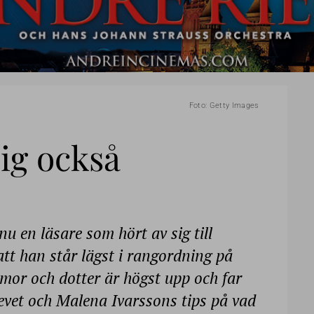
Foto: Getty Images
ig också
u en läsare som hört av sig till
tt han står lägst i rangordning på
rmor och dotter är högst upp och far
revet och Malena Ivarssons tips på vad