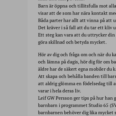
Barn är öppna och tillitsfulla mot al
visar att de som har nära kontakt med
Båda parter har allt att vinna på att
Det kräver i så fall att du tar ett kliv 
Ett steg kan vara att du uttrycker di
göra skillnad och betyda mycket.
Hör av dig och fråga om och när du k
och lämna på dagis, hör dig för om b
äldre har de säkert egna mobiler du ka
Att skapa och behålla banden till bar
att aldrig glömma en födelsedag til
varar i hela deras liv.
Leif GW Persson ger tips på hur han g
barnbarn i programmet Studio 65 (SVT
barnbarnen behöver dig lika mycket