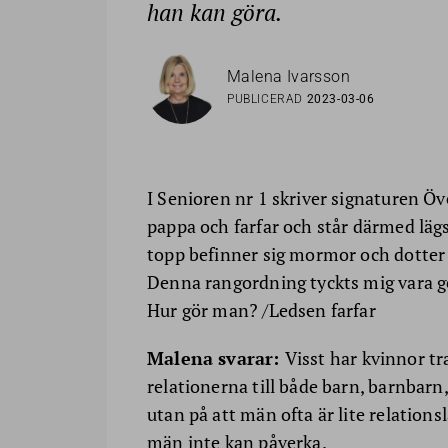
han kan göra.
Malena Ivarsson
PUBLICERAD
2023-03-06
I Senioren nr 1 skriver signaturen Öv
pappa och farfar och står därmed lägs
topp befinner sig mormor och dotter o
Denna rangordning tyckts mig vara ge
Hur gör man? /Ledsen farfar
Malena svarar:
Visst har kvinnor tra
relationerna till både barn, barnbarn
utan på att män ofta är lite relations
män inte kan påverka.