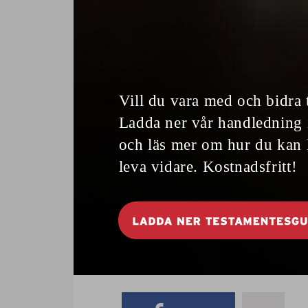
Läs också:
Tänk alla kvinnor som aldr
Läs också:
Jag har aldrig haft orgasm
Läs också:
Första orgasmen vid 80
Fråga!
Malena Ivarsson är socionom 
Skriv till
experten@senioren.se
eller 
»Fråga Malena«, Senioren, Box 2257