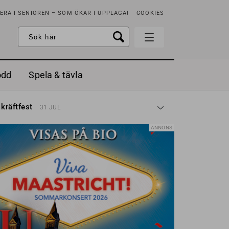
RA I SENIOREN – SOM ÖKAR I UPPLAGA!
COOKIES
odd
Spela & tävla
d gräddfil, dill och persilja
2 MAJ
 kräftfest
31 JUL
t & sött
14 JUL
å stora fat
3 JUL
ANNONS
 jordgubbar med vaniljglass
18 JUN
 med örter
13 JUN
unsbitar
3 MAJ
d gräddfil, dill och persilja
2 MAJ
 kräftfest
31 JUL