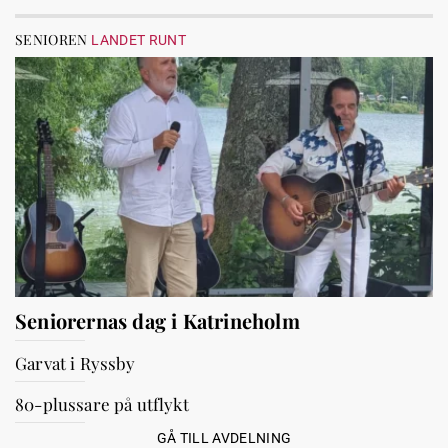
SENIOREN
LANDET RUNT
Seniorernas dag i Katrineholm
Garvat i Ryssby
80-plussare på utflykt
GÅ TILL AVDELNING