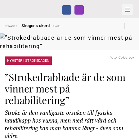
Hyror rusar ifrån äldres bostadstillägg
SENASTE
28 JUL
Skogens skörd
SENASTE
8 AUG
Misstänkt släppt – utredning fortsätter
SENASTE
7 AUG
Reform för äldre kan bli slag i luften
SENASTE
31 JUL
Kravet: Nu måste 65-årsgränsen bort
SENASTE
30 JUL
Dom öppnar för rätt till garantipension
SENASTE
30 JUL
Snart kan telefonförsäljning förbjudas i Sverige
SENASTE
29 JUL
Hyror rusar ifrån äldres bostadstillägg
Foto: Colourbox
SENASTE
28 JUL
NYHETER |
STROKEDAGEN
Skogens skörd
SENASTE
8 AUG
”Strokedrabbade är de som
vinner mest på
rehabilitering”
Stroke är den vanligaste orsaken till fysiska
handikapp hos vuxna, men med rätt vård och
rehabilitering kan man komma långt - även som
äldre.