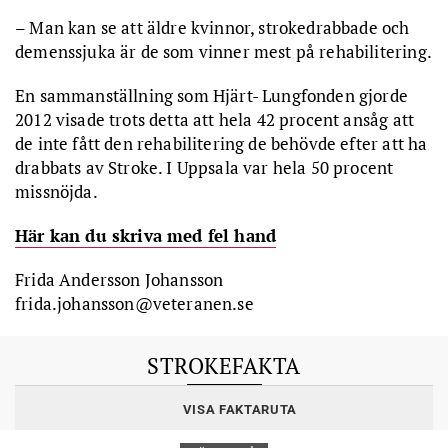
– Man kan se att äldre kvinnor, strokedrabbade och
demenssjuka är de som vinner mest på rehabilitering.
En sammanställning som Hjärt- Lungfonden gjorde
2012 visade trots detta att hela 42 procent ansåg att
de inte fått den rehabilitering de behövde efter att ha
drabbats av Stroke. I Uppsala var hela 50 procent
missnöjda.
Här kan du skriva med fel hand
Frida Andersson Johansson
frida.johansson@veteranen.se
STROKEFAKTA
Var 17:e minut får någon i Sverige en stroke. Cirka 30 000
VISA FAKTARUTA
svenskar drabbas årligen.
Stroke är en allvarlig sjukdom och är ett samlingsnamn för