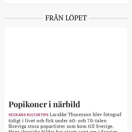
FRÅN LÖPET
Popikoner i närbild
Larsåke Thuresson blev fotograf
VECKANS KULTURTIPS
tidigt i livet och fick under 60- och 70-talen
föreviga stora popartister som kom till Sverige.
Hans ikoniska bilder har visats runt om i Sverige