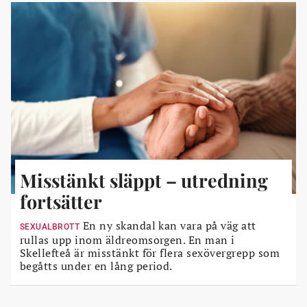
Misstänkt släppt – utredning
fortsätter
En ny skandal kan vara på väg att
SEXUALBROTT
rullas upp inom äldreomsorgen. En man i
Skellefteå är misstänkt för flera sexövergrepp som
begåtts under en lång period.