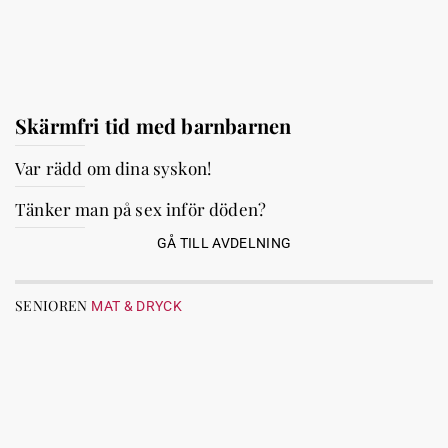
Skärmfri tid med barnbarnen
Var rädd om dina syskon!
Tänker man på sex inför döden?
GÅ TILL AVDELNING
SENIOREN
MAT & DRYCK