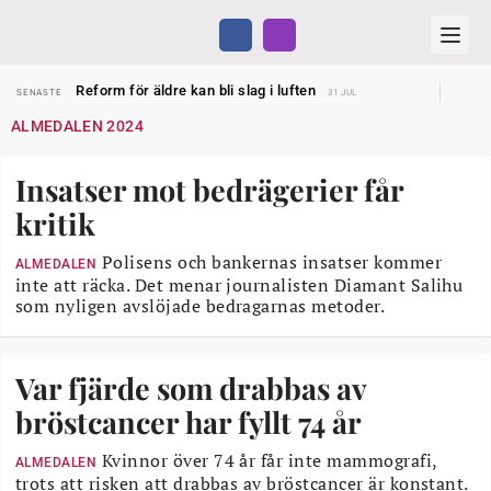
Sven Hagströmer sommarpratar
SENASTE
26 JUL
Reform för äldre kan bli slag i luften
SENASTE
31 JUL
Kravet: Nu måste 65-årsgränsen bort
SENASTE
30 JUL
ALMEDALEN 2024
Dom öppnar för rätt till garantipension
SENASTE
30 JUL
Snart kan telefonförsäljning förbjudas i Sverige
SENASTE
29 JUL
Hyror rusar ifrån äldres bostadstillägg
SENASTE
28 JUL
Insatser mot bedrägerier får
Liten höjning av garantipensionen
SENASTE
27 JUL
Sven Hagströmer sommarpratar
SENASTE
26 JUL
kritik
Reform för äldre kan bli slag i luften
SENASTE
31 JUL
Polisens och bankernas insatser kommer
ALMEDALEN
inte att räcka. Det menar journalisten Diamant Salihu
som nyligen avslöjade bedragarnas metoder.
Var fjärde som drabbas av
bröstcancer har fyllt 74 år
Kvinnor över 74 år får inte mammografi,
ALMEDALEN
trots att risken att drabbas av bröstcancer är konstant.