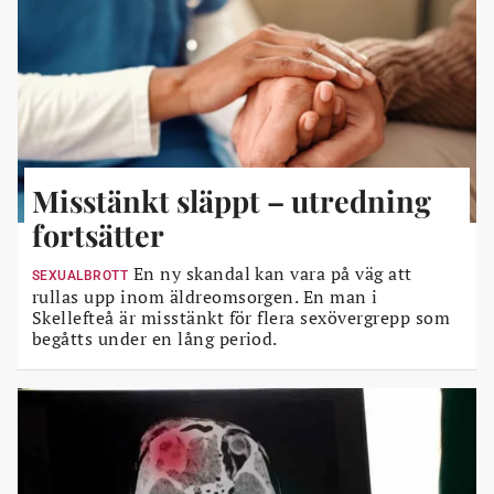
Misstänkt släppt – utredning
fortsätter
En ny skandal kan vara på väg att
SEXUALBROTT
rullas upp inom äldreomsorgen. En man i
Skellefteå är misstänkt för flera sexövergrepp som
begåtts under en lång period.