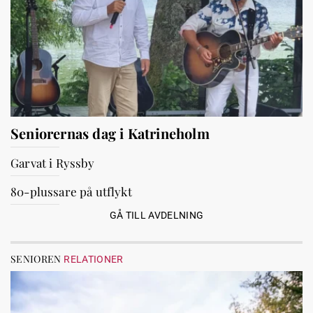
Seniorernas dag i Katrineholm
Garvat i Ryssby
80-plussare på utflykt
GÅ TILL AVDELNING
SENIOREN
RELATIONER