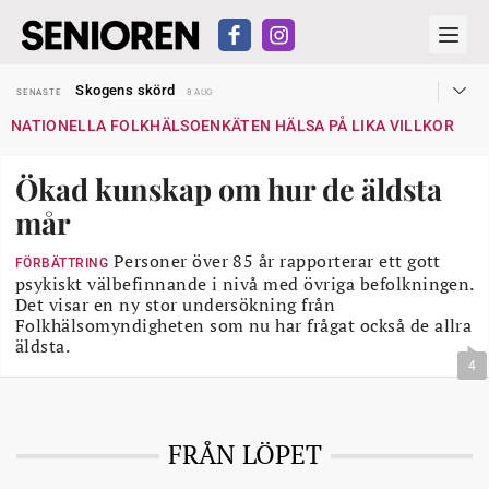
Hyror rusar ifrån äldres bostadstillägg
SENASTE
28 JUL
Skogens skörd
SENASTE
8 AUG
Misstänkt släppt – utredning fortsätter
SENASTE
7 AUG
NATIONELLA FOLKHÄLSOENKÄTEN HÄLSA PÅ LIKA VILLKOR
Reform för äldre kan bli slag i luften
SENASTE
31 JUL
Kravet: Nu måste 65-årsgränsen bort
SENASTE
30 JUL
Dom öppnar för rätt till garantipension
SENASTE
30 JUL
Ökad kunskap om hur de äldsta
Snart kan telefonförsäljning förbjudas i Sverige
SENASTE
29 JUL
Hyror rusar ifrån äldres bostadstillägg
SENASTE
28 JUL
mår
Skogens skörd
SENASTE
8 AUG
Personer över 85 år rapporterar ett gott
FÖRBÄTTRING
psykiskt välbefinnande i nivå med övriga befolkningen.
Det visar en ny stor undersökning från
Folkhälsomyndigheten som nu har frågat också de allra
äldsta.
4
FRÅN LÖPET