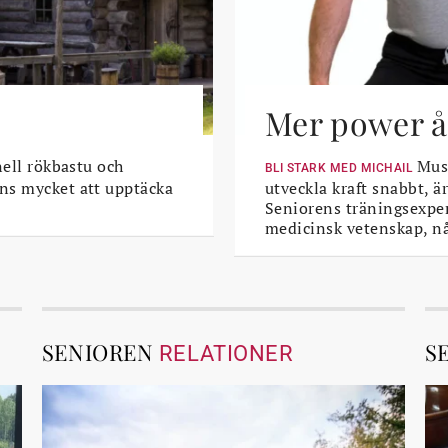
Mer power åt
nell rökbastu och
Musk
BLI STARK MED MICHAIL
ns mycket att upptäcka
utveckla kraft snabbt, är
Seniorens träningsexper
medicinsk vetenskap, n
SENIOREN
S
RELATIONER