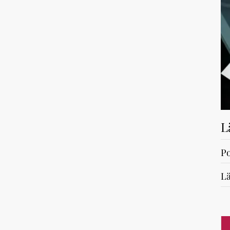
L
Po
Lä