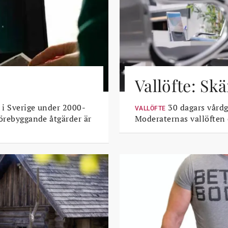
Vallöfte: Sk
 i Sverige under 2000-
30 dagars vårdga
VALLÖFTE
Förebyggande åtgärder är
Moderaternas vallöften