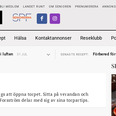
BLI MEDLEM
LANDET RUNT
OM SENIOREN
PRENUMERERA
ANNONSE
ept
Hälsa
Kontaktannonser
Reseklubb
P
tar
Ranchdipp me
26 JUL
SENASTE RECEPT:
i luften
Förbered för
31 JUL
SENASTE RECEPT:
sen bort
Gott med röt
30 JUL
SENASTE RECEPT:
ntipension
Sommarmat p
30 JUL
SENASTE RECEPT:
S
förbjudas i Sverige
Timjankokta
29 JUL
SENASTE RECEPT:
adstillägg
Mycket smak
28 JUL
SENASTE RECEPT:
ionen
Mums med m
27 JUL
SENASTE RECEPT:
tar
Ranchdipp me
26 JUL
SENASTE RECEPT:
i luften
Förbered för
31 JUL
SENASTE RECEPT:
ags att öppna torpet. Sitta på verandan och
Forsström delar med sig av sina torpartips.