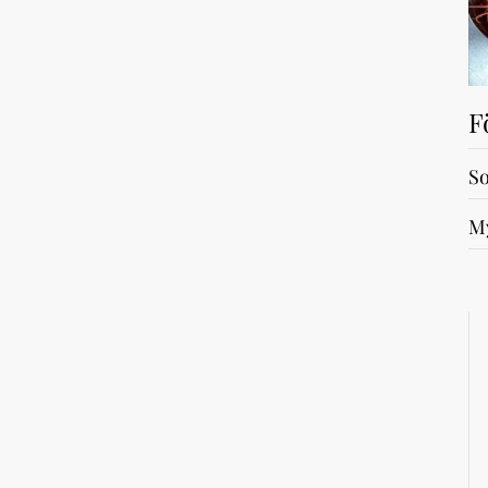
F
So
My