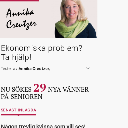
Annika
Creutzer
Ekonomiska problem?
Ta hjälp!
Texter av
Annika Creutzer,
29
NU SÖKES
NYA VÄNNER
PÅ SENIOREN
SENAST INLAGDA
Någon trevlig kvinna som vill ses!