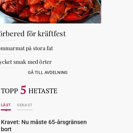
örbered för kräftfest
mmarmat på stora fat
cket smak med örter
GÅ TILL AVDELNING
5
TOPP
HETASTE
LÄST
SENAST
Kravet: Nu måste 65-årsgränsen
bort