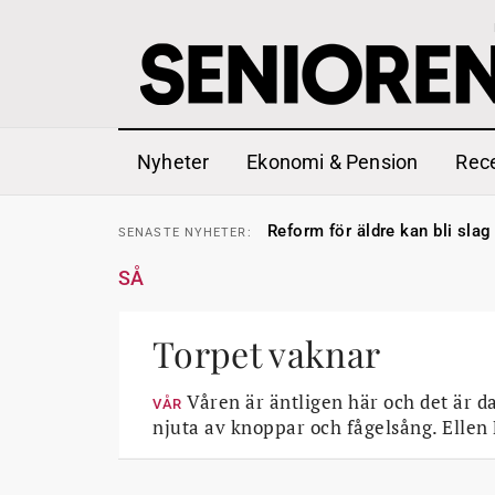
Nyheter
Ekonomi & Pension
Rec
Sven Hagströmer sommarpra
SENASTE
NYHETER:
Reform för äldre kan bli slag 
SENASTE
NYHETER:
Kravet: Nu måste 65-årsgrän
SENASTE
NYHETER:
Dom öppnar för rätt till gara
SENASTE
NYHETER:
SÅ
Snart kan telefonförsäljning 
SENASTE
NYHETER:
Hyror rusar ifrån äldres bost
SENASTE
NYHETER:
Liten höjning av garantipens
SENASTE
NYHETER:
Sven Hagströmer sommarpra
Torpet vaknar
SENASTE
NYHETER:
Reform för äldre kan bli slag 
SENASTE
NYHETER:
Våren är äntligen här och det är d
VÅR
njuta av knoppar och fågelsång. Ellen 