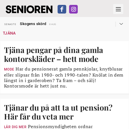
Hyror rusar ifrån äldres bostadstillägg
SENASTE
28 JUL
Skogens skörd
SENASTE
8 AUG
Misstänkt släppt – utredning fortsätter
SENASTE
7 AUG
TJÄNA
Reform för äldre kan bli slag i luften
SENASTE
31 JUL
Kravet: Nu måste 65-årsgränsen bort
SENASTE
30 JUL
Dom öppnar för rätt till garantipension
SENASTE
30 JUL
Tjäna pengar på dina gamla
Snart kan telefonförsäljning förbjudas i Sverige
SENASTE
29 JUL
Hyror rusar ifrån äldres bostadstillägg
SENASTE
28 JUL
kontorskläder – hett mode
Skogens skörd
SENASTE
8 AUG
Har du pensionerat gamla pennkjolar, knytblusar
MODE
eller slipsar från 1980- och 1990-talen? Knölat in dem
längst in i garderoben? Ta fram – och sälj!
Kontorsmode är hett just nu.
Tjänar du på att ta ut pension?
Här får du veta mer
Pensionsmyndigheten ordnar
LÄR DIG MER