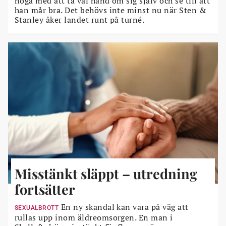
noga med att ta väl hand om sig själv och se till att
han mår bra. Det behövs inte minst nu när Sten &
Stanley åker landet runt på turné.
Misstänkt släppt – utredning
fortsätter
En ny skandal kan vara på väg att
SEXUALBROTT
rullas upp inom äldreomsorgen. En man i