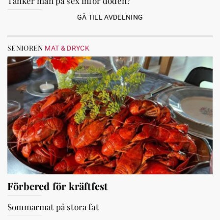
Tänker man på sex inför döden?
GÅ TILL AVDELNING
SENIOREN
MAT & DRYCK
Förbered för kräftfest
Sommarmat på stora fat