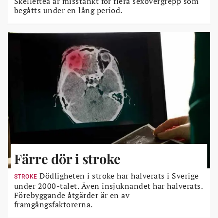
Skellefteå är misstänkt för flera sexövergrepp som
begåtts under en lång period.
Färre dör i stroke
Dödligheten i stroke har halverats i Sverige
STROKE
under 2000-talet. Även insjuknandet har halverats.
Förebyggande åtgärder är en av
framgångsfaktorerna.