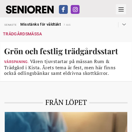
Liten höjning av garantipensionen
SENASTE
27 JUL
Misstänks för våldtäkt
SENASTE
7 AUG
Reform för äldre kan bli slag i luften
SENASTE
31 JUL
TRÄDGÅRDSMÄSSA
Kravet: Nu måste 65-årsgränsen bort
SENASTE
30 JUL
Dom öppnar för rätt till garantipension
SENASTE
30 JUL
Snart kan telefonförsäljning förbjudas i Sverige
SENASTE
29 JUL
Grön och festlig trädgårdsstart
Hyror rusar ifrån äldres bostadstillägg
SENASTE
28 JUL
Liten höjning av garantipensionen
SENASTE
27 JUL
Misstänks för våldtäkt
Våren tjuvstartar på mässan Rum &
SENASTE
7 AUG
VÅRSPANING.
Trädgård i Kista. Årets tema är fest, men här finns
också odlingsbänkar samt eldrivna skottkärror.
FRÅN LÖPET