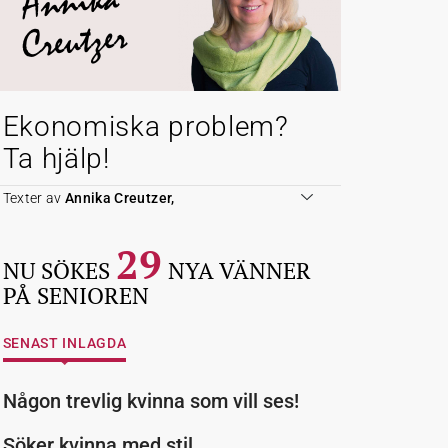
Annika
Creutzer
Ekonomiska problem?
Ta hjälp!
Texter av
Annika Creutzer,
29
NU SÖKES
NYA VÄNNER
PÅ SENIOREN
SENAST INLAGDA
Någon trevlig kvinna som vill ses!
Söker kvinna med stil