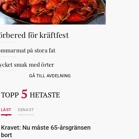
örbered för kräftfest
mmarmat på stora fat
cket smak med örter
GÅ TILL AVDELNING
5
TOPP
HETASTE
LÄST
SENAST
Kravet: Nu måste 65-årsgränsen
bort