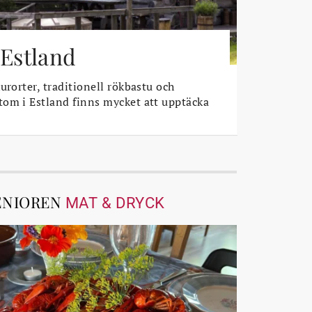
 Estland
urorter, traditionell rökbastu och
om i Estland finns mycket att upptäcka
ENIOREN
MAT & DRYCK