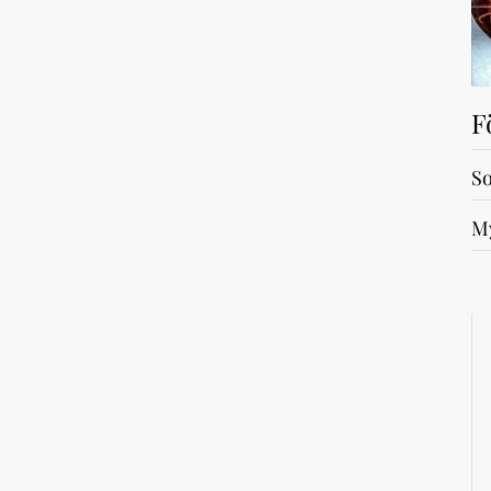
F
So
My