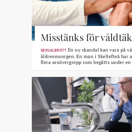
Misstänks för våldtäk
En ny skandal kan vara på vä
SEXUALBROTT
äldreomsorgen. En man i Skellefteå har a
flera sexövergrepp som begåtts under en 