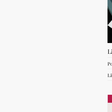
L
Po
Lä