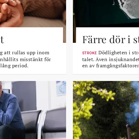
t
Färre dör i 
g att rullas upp inom
Dödligheten i str
STROKE
nhållits misstänkt för
talet. Även insjuknande
lång period.
en av framgångsfaktorer