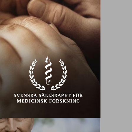
Äldreomsorgen
tappar stort i
förtroende
Nästan en tredjedel av
KRITISKT LÄGE
anhöriga till äldre med hemtjänst är
inte nöjda med omsorgen. Det visar en
ny undersökning från Socialstyrelsen.