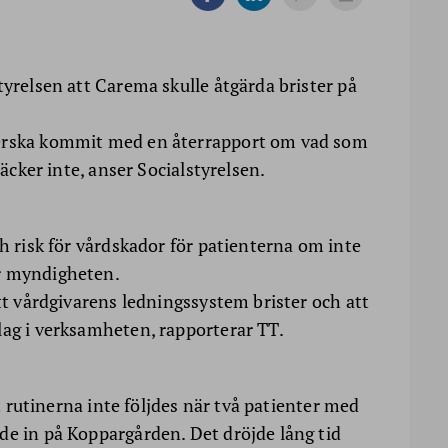
tyrelsen att Carema skulle åtgärda brister på
terska kommit med en återrapport om vad som
räcker inte, anser Socialstyrelsen.
ch risk för vårdskador för patienterna om inte
r myndigheten.
att vårdgivarens ledningssystem brister och att
lag i verksamheten, rapporterar TT.
tt rutinerna inte följdes när två patienter med
de in på Koppargården. Det dröjde lång tid