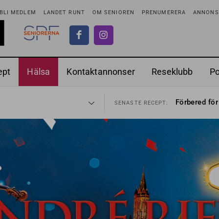
BLI MEDLEM
LANDET RUNT
OM SENIOREN
PRENUMERERA
ANNONSE
ept
Hälsa
Kontaktannonser
Reseklubb
P
adstillägg
Ranchdipp me
28 JUL
SENASTE RECEPT:
Förbered för
SENASTE RECEPT:
 fortsätter
Gott med röt
7 AUG
SENASTE RECEPT:
i luften
Sommarmat p
31 JUL
SENASTE RECEPT:
sen bort
Timjankokta
30 JUL
SENASTE RECEPT:
ntipension
Mycket smak
30 JUL
SENASTE RECEPT:
förbjudas i Sverige
Mums med m
29 JUL
SENASTE RECEPT:
adstillägg
Ranchdipp me
28 JUL
SENASTE RECEPT:
Förbered för
SENASTE RECEPT: