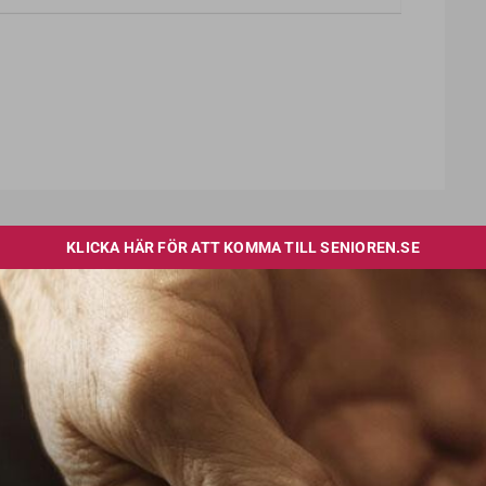
LÄS OCKSÅ
Privata vårdgivare
sägs upp efter
skandaler
Blodförgiftning, sängbrist,
amputationer, smuts, resistenta