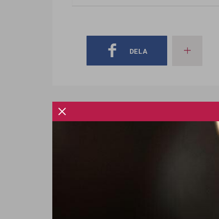
DELA
Socialstyrelsen ger
skandalboende högt
betyg
Koppargårdens äldreboende i
Stockholm får bra betyg i