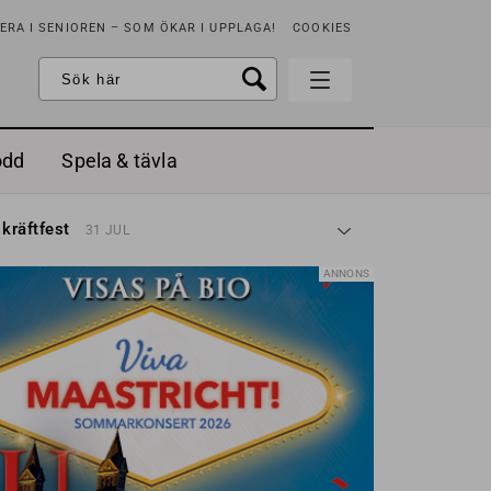
RA I SENIOREN – SOM ÖKAR I UPPLAGA!
COOKIES
odd
Spela & tävla
d gräddfil, dill och persilja
2 MAJ
 kräftfest
31 JUL
t & sött
14 JUL
å stora fat
3 JUL
ANNONS
 jordgubbar med vaniljglass
18 JUN
 med örter
13 JUN
unsbitar
3 MAJ
d gräddfil, dill och persilja
2 MAJ
 kräftfest
31 JUL