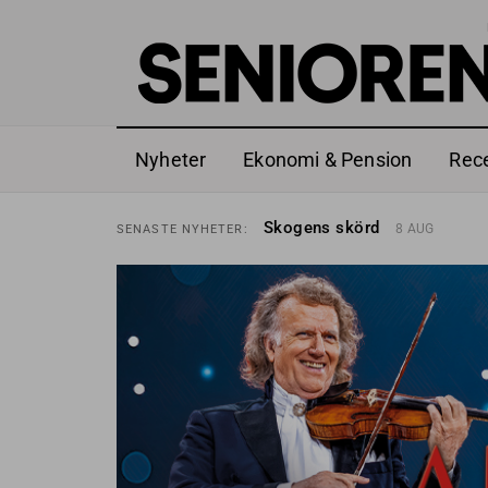
Nyheter
Ekonomi & Pension
Rec
Hyror rusar ifrån äldres bost
SENASTE
NYHETER:
Skogens skörd
8 AUG
SENASTE
NYHETER:
Misstänkt släppt – utredning
SENASTE
NYHETER:
Reform för äldre kan bli slag 
SENASTE
NYHETER:
Kravet: Nu måste 65-årsgrän
SENASTE
NYHETER:
Dom öppnar för rätt till gara
SENASTE
NYHETER:
Snart kan telefonförsäljning 
SENASTE
NYHETER:
Hyror rusar ifrån äldres bost
SENASTE
NYHETER:
Skogens skörd
8 AUG
SENASTE
NYHETER: