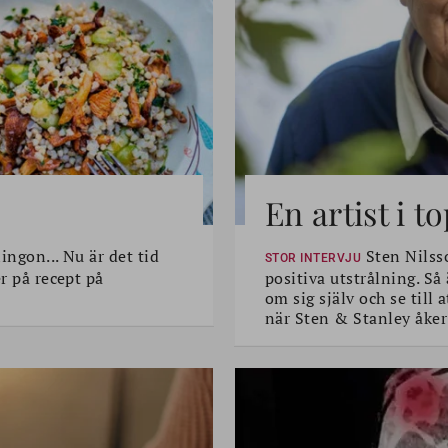
En artist i 
lingon... Nu är det tid
Sten Nilsso
STOR INTERVJU
er på recept på
positiva utstrålning. Så
om sig själv och se till
när Sten & Stanley åker