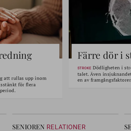
tredning
Färre dör i 
Dödligheten i str
STROKE
talet. Även insjuknande
g att rullas upp inom
en av framgångsfaktorer
sstänkt för flera
period.
SENIOREN
S
RELATIONER