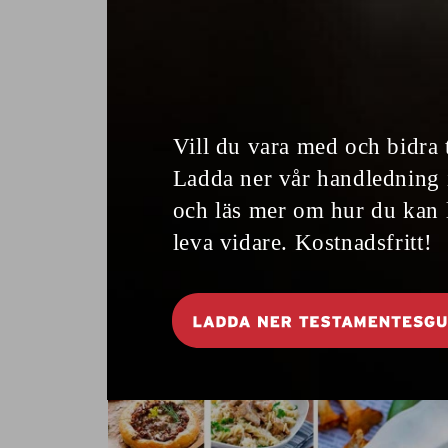
Socialstyrelsens Äldreguide, trots
larmrapporterna om vanvård.