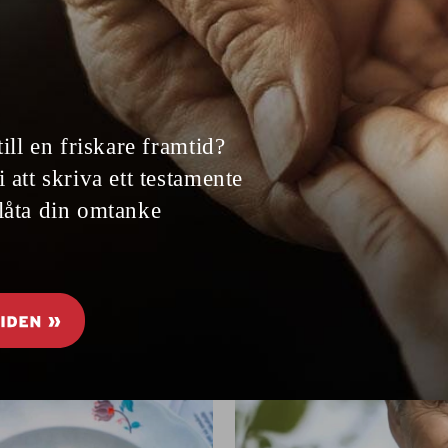
bakterier, dödsfall, anmälningar som
försvinner, rädda anställda... Skandalen
kring två av caremas äldreboenden i
Stockholm växer.
FRÅN LÖPET