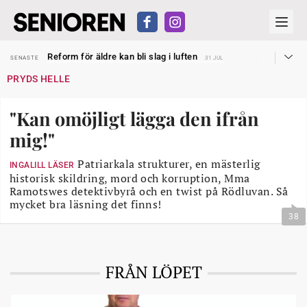
Sven Hagströmer sommarpratar
SENASTE
26 JUL
Reform för äldre kan bli slag i luften
SENASTE
31 JUL
Kravet: Nu måste 65-årsgränsen bort
SENASTE
30 JUL
PRYDS HELLE
Dom öppnar för rätt till garantipension
SENASTE
30 JUL
Snart kan telefonförsäljning förbjudas i Sverige
SENASTE
29 JUL
Hyror rusar ifrån äldres bostadstillägg
SENASTE
28 JUL
"Kan omöjligt lägga den ifrån
Liten höjning av garantipensionen
SENASTE
27 JUL
Sven Hagströmer sommarpratar
SENASTE
26 JUL
mig!"
Reform för äldre kan bli slag i luften
SENASTE
31 JUL
Patriarkala strukturer, en mästerlig
INGALILL LÄSER
historisk skildring, mord och korruption, Mma
Ramotswes detektivbyrå och en twist på Rödluvan. Så
mycket bra läsning det finns!
38
FRÅN LÖPET