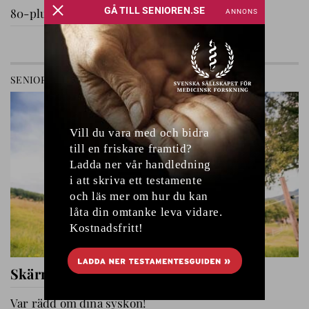
80-plussare på utflykt
GÅ TILL AVDELNING
SENIOREN
RELATIONER
Skärmfri tid med barnbarnen
Var rädd om dina syskon!