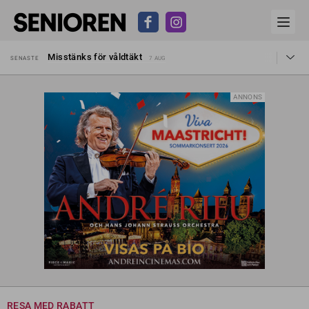
Liten höjning av garantipensionen
SENASTE
27 JUL
Misstänks för våldtäkt
SENASTE
7 AUG
Reform för äldre kan bli slag i luften
SENASTE
31 JUL
Kravet: Nu måste 65-årsgränsen bort
SENASTE
30 JUL
Dom öppnar för rätt till garantipension
SENASTE
30 JUL
ANNONS
Snart kan telefonförsäljning förbjudas i Sverige
SENASTE
29 JUL
Hyror rusar ifrån äldres bostadstillägg
SENASTE
28 JUL
Liten höjning av garantipensionen
SENASTE
27 JUL
Misstänks för våldtäkt
SENASTE
7 AUG
RESA MED RABATT