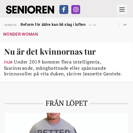
Sven Hagströmer sommarpratar
SENASTE
26 JUL
Reform för äldre kan bli slag i luften
SENASTE
31 JUL
Kravet: Nu måste 65-årsgränsen bort
SENASTE
30 JUL
WONDER WOMAN
Dom öppnar för rätt till garantipension
SENASTE
30 JUL
Snart kan telefonförsäljning förbjudas i Sverige
SENASTE
29 JUL
Hyror rusar ifrån äldres bostadstillägg
SENASTE
28 JUL
Nu är det kvinnornas tur
Liten höjning av garantipensionen
SENASTE
27 JUL
Sven Hagströmer sommarpratar
SENASTE
26 JUL
Reform för äldre kan bli slag i luften
Under 2019 kommer flera intelligenta,
SENASTE
31 JUL
FILM
fascinerande, mångbottnade eller spännande
kvinnoroller på vita duken, skriver Jeanette Gentele.
FRÅN LÖPET