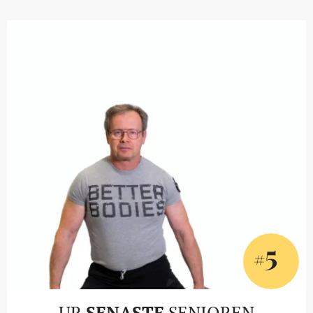
5
#
UR
SENASTE
SENIOREN