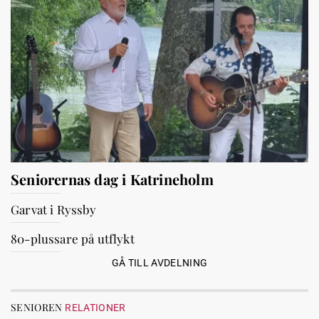
Seniorernas dag i Katrineholm
Garvat i Ryssby
80-plussare på utflykt
GÅ TILL AVDELNING
SENIOREN
RELATIONER