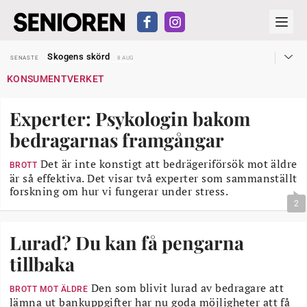
Hyror rusar ifrån äldres bostadstillägg
SENASTE
28 JUL
Skogens skörd
SENASTE
8 AUG
Misstänkt släppt – utredning fortsätter
SENASTE
7 AUG
KONSUMENTVERKET
Reform för äldre kan bli slag i luften
SENASTE
31 JUL
Kravet: Nu måste 65-årsgränsen bort
SENASTE
30 JUL
Dom öppnar för rätt till garantipension
SENASTE
30 JUL
Experter: Psykologin bakom
Snart kan telefonförsäljning förbjudas i Sverige
SENASTE
29 JUL
Hyror rusar ifrån äldres bostadstillägg
SENASTE
28 JUL
bedragarnas framgångar
Skogens skörd
SENASTE
8 AUG
Det är inte konstigt att bedrägeriförsök mot äldre
BROTT
är så effektiva. Det visar två experter som sammanställt
forskning om hur vi fungerar under stress.
2
Lurad? Du kan få pengarna
tillbaka
Den som blivit lurad av bedragare att
BROTT MOT ÄLDRE
lämna ut bankuppgifter har nu goda möjligheter att få