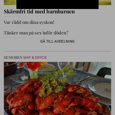
Skärmfri tid med barnbarnen
Var rädd om dina syskon!
Tänker man på sex inför döden?
GÅ TILL AVDELNING
SENIOREN
MAT & DRYCK