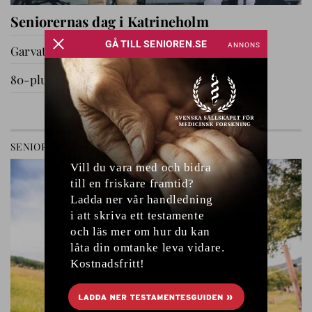
Seniorernas dag i Katrineholm
Garvat i Ryssby
80-plussare på utflykt
GÅ TILL AVDELNING
SENIOREN
RELATIONER