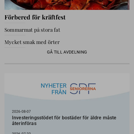
Förbered för kräftfest
Sommarmat på stora fat
Mycket smak med örter
GÅ TILL AVDELNING
NYHETER
FRÅN
2026-08-07
Investeringsstödet för bostäder för äldre måste
återinföras