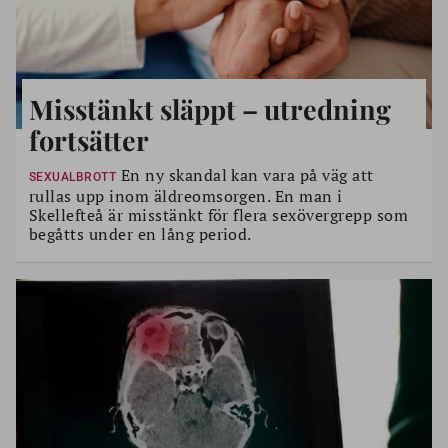
Misstänkt släppt – utredning
fortsätter
En ny skandal kan vara på väg att
SEXUALBROTT
rullas upp inom äldreomsorgen. En man i
Skellefteå är misstänkt för flera sexövergrepp som
begåtts under en lång period.