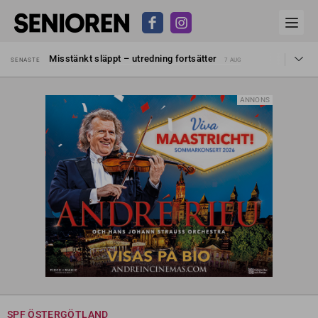
Liten höjning av garantipensionen
SENASTE
27 JUL
Misstänkt släppt – utredning fortsätter
SENASTE
7 AUG
Reform för äldre kan bli slag i luften
SENASTE
31 JUL
Kravet: Nu måste 65-årsgränsen bort
SENASTE
30 JUL
Dom öppnar för rätt till garantipension
SENASTE
30 JUL
ANNONS
Snart kan telefonförsäljning förbjudas i Sverige
SENASTE
29 JUL
Hyror rusar ifrån äldres bostadstillägg
SENASTE
28 JUL
Liten höjning av garantipensionen
SENASTE
27 JUL
Misstänkt släppt – utredning fortsätter
SENASTE
7 AUG
SPF ÖSTERGÖTLAND