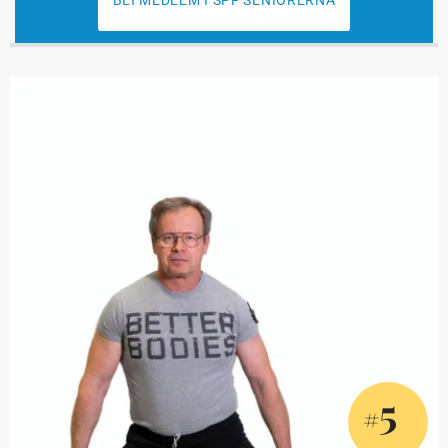
BLI MEDLEM I SPF SENIORERNA
5
#