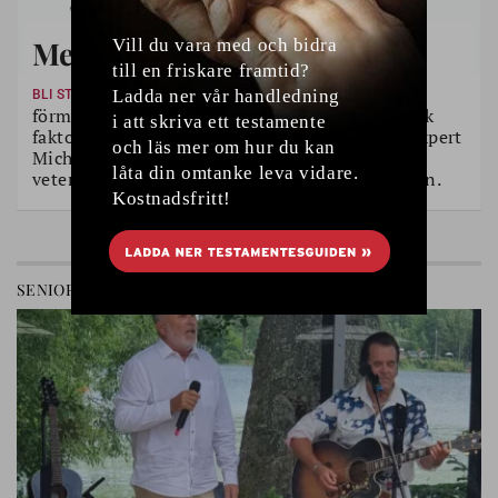
Mer power åt seniorer!
Muskelpower, det vill säga
BLI STARK MED MICHAIL
förmågan att utveckla kraft snabbt, är en kritisk
faktor för äldre. Här visar Seniorens träningsexpert
Michail Tonkonogi, professor i medicinsk
vetenskap, några övningar som tränar förmågan.
SENIOREN
LANDET RUNT