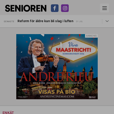
Sven Hagströmer sommarpratar
SENASTE
26 JUL
Reform för äldre kan bli slag i luften
SENASTE
31 JUL
Kravet: Nu måste 65-årsgränsen bort
SENASTE
30 JUL
Dom öppnar för rätt till garantipension
SENASTE
30 JUL
Snart kan telefonförsäljning förbjudas i Sverige
SENASTE
29 JUL
ANNONS
Hyror rusar ifrån äldres bostadstillägg
SENASTE
28 JUL
Liten höjning av garantipensionen
SENASTE
27 JUL
Sven Hagströmer sommarpratar
SENASTE
26 JUL
Reform för äldre kan bli slag i luften
SENASTE
31 JUL
ENKÄT