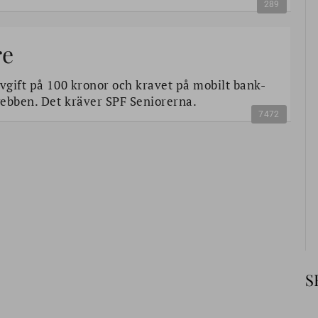
289
re
avgift på 100 kronor och kravet på mobilt bank-
 webben. Det kräver SPF Seniorerna.
7472
S