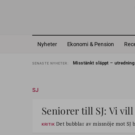
Nyheter
Ekonomi & Pension
Rec
Liten höjning av garantipens
SENASTE
NYHETER:
Misstänkt släppt – utredning
SENASTE
NYHETER:
Reform för äldre kan bli slag 
SENASTE
NYHETER:
Kravet: Nu måste 65-årsgrän
SENASTE
NYHETER:
Dom öppnar för rätt till gara
SENASTE
NYHETER:
Snart kan telefonförsäljning 
SENASTE
NYHETER:
Hyror rusar ifrån äldres bost
SENASTE
NYHETER:
SJ
Liten höjning av garantipens
SENASTE
NYHETER:
Misstänkt släppt – utredning
SENASTE
NYHETER:
Seniorer till SJ: Vi vi
Det bubblar av missnöje mot SJ b
KRITIK