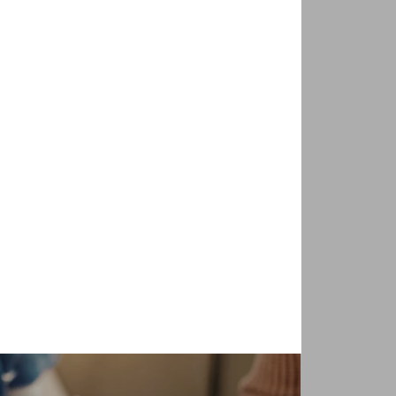
Någon trevlig kvinna som vill ses!
Söker kvinna med stil
Kanske med Dig?
Höstmys
VISA ALLA KONTAKTANNONSER