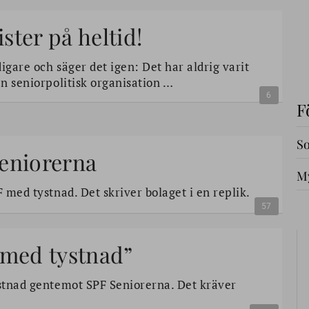
ister på heltid!
digare och säger det igen: Det har aldrig varit
en seniorpolitisk organisation …
6
F
So
Seniorerna
My
F med tystnad. Det skriver bolaget i en replik.
57
 med tystnad”
ystnad gentemot SPF Seniorerna. Det kräver