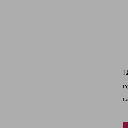
L
Po
Lä