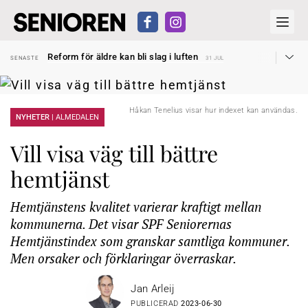
Sven Hagströmer sommarpratar
SENASTE
26 JUL
Reform för äldre kan bli slag i luften
SENASTE
31 JUL
Kravet: Nu måste 65-årsgränsen bort
SENASTE
30 JUL
Dom öppnar för rätt till garantipension
SENASTE
30 JUL
Snart kan telefonförsäljning förbjudas i Sverige
SENASTE
29 JUL
Hyror rusar ifrån äldres bostadstillägg
SENASTE
28 JUL
Liten höjning av garantipensionen
SENASTE
27 JUL
Håkan Tenelius visar hur indexet kan användas.
NYHETER |
ALMEDALEN
Sven Hagströmer sommarpratar
SENASTE
26 JUL
Reform för äldre kan bli slag i luften
SENASTE
31 JUL
Vill visa väg till bättre
hemtjänst
Hemtjänstens kvalitet varierar kraftigt mellan
kommunerna. Det visar SPF Seniorernas
Hemtjänstindex som granskar samtliga kommuner.
Men orsaker och förklaringar överraskar.
Jan Arleij
PUBLICERAD
2023-06-30