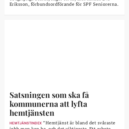
Eriksson, förbundsordförande för SPF Seniorerna.
Satsningen som ska få
kommunerna att lyfta
hemtjänsten
”Hemtjänst är bland det svåraste
HEMTJÄNSTINDEX
jobb man kan ha, och det viktigaste. Ett arbete