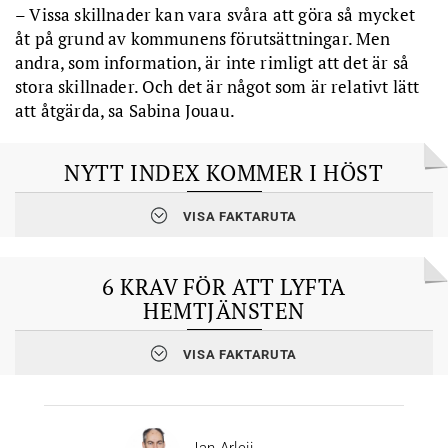
– Vissa skillnader kan vara svåra att göra så mycket
åt på grund av kommunens förutsättningar. Men
andra, som information, är inte rimligt att det är så
stora skillnader. Och det är något som är relativt lätt
att åtgärda, sa Sabina Jouau.
NYTT INDEX KOMMER I HÖST
VISA FAKTARUTA
Hemtjänstindex är en sammanvägning
av data som på olika
sätt indikerar kvalitet i hemtjänsten. Syftet är att underlätta
kommuners kvalitetsanalyser och prioriteringar.
6 KRAV FÖR ATT LYFTA
Projektet har kommit i gång
på initiativ av SPF Seniorerna. En
HEMTJÄNSTEN
rad experter, bland annat från statliga forskningsinstitutet RISE,
har varit med och utvecklat verktyget. Projektet har kunnat
genomföras med stöd från Allmänna arvsfonden.
VISA FAKTARUTA
För att hemtjänsten ska vidareutvecklas i hela Sverige lyfter SPF
Seniorerna sex åtgärder i rapporten som släpptes i Almedalen.
Regeringen bör uppdra
åt Myndigheten för vård- och
Bemötande – en nyckelfaktor.
omsorgsanalys (Vårdanalys) att följa upp de kommuner som
Jan Arleij