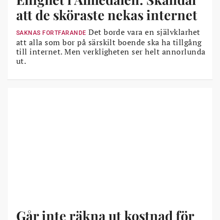
för möten mellan kommuner, privata utförare och
att de sköraste nekas internet
leverantörer av välfärdsteknik. Insatser för att underlätta
kommunernas upphandling av modern välfärdsteknik bör
Det borde vara en självklarhet
SAKNAS FORTFARANDE
göras.
att alla som bor på särskilt boende ska ha tillgång
till internet. Men verkligheten ser helt annorlunda
(Ur rapporten ”Hemtjänstindex 2022”)
ut.
Går inte räkna ut kostnad för