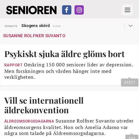
Hyror rusar ifrån äldres bostadstillägg
SENASTE
28 JUL
Skogens skörd
SENASTE
8 AUG
Misstänkt släppt – utredning fortsätter
SENASTE
7 AUG
SUSANNE ROLFNER SUVANTO
Reform för äldre kan bli slag i luften
SENASTE
31 JUL
Kravet: Nu måste 65-årsgränsen bort
SENASTE
30 JUL
Dom öppnar för rätt till garantipension
SENASTE
30 JUL
Psykiskt sjuka äldre glöms bort
Snart kan telefonförsäljning förbjudas i Sverige
SENASTE
29 JUL
Hyror rusar ifrån äldres bostadstillägg
SENASTE
28 JUL
Skogens skörd
Omkring 150 000 seniorer lider av depression.
SENASTE
8 AUG
RAPPORT
Men forskningen och vården hänger inte med
verkligheten.
31371
Vill se internationell
äldrekonvention
Susanne Rolfner Suvanto utreder
ÄLDREOMSORGSDAGARNA
äldreomsorgens kvalitet. Hon och Amelia Adamo var
några som talade på Äldreomsorgsdagarna.
254