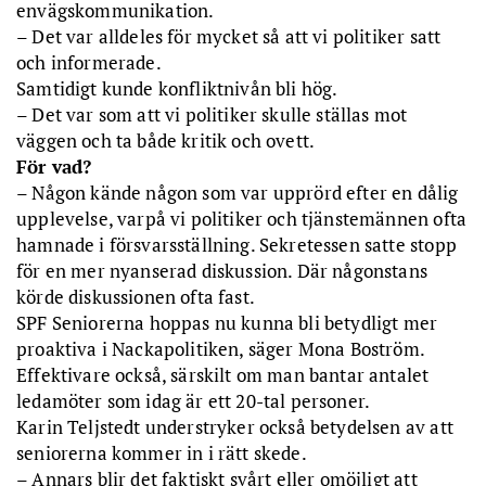
envägskommunikation.
ett par tjänstemän.
– Det var alldeles för mycket så att vi politiker satt
* SPF Seniorerna har fyra föreningar i kommunen: Nacka, Boo,
Saltsjöbaden och Älta.
och informerade.
Samtidigt kunde konfliktnivån bli hög.
– Det var som att vi politiker skulle ställas mot
väggen och ta både kritik och ovett.
För vad?
– Någon kände någon som var upprörd efter en dålig
upplevelse, varpå vi politiker och tjänstemännen ofta
hamnade i försvarsställning. Sekretessen satte stopp
för en mer nyanserad diskussion. Där någonstans
körde diskussionen ofta fast.
SPF Seniorerna hoppas nu kunna bli betydligt mer
proaktiva i Nackapolitiken, säger Mona Boström.
Effektivare också, särskilt om man bantar antalet
ledamöter som idag är ett 20-tal personer.
Karin Teljstedt understryker också betydelsen av att
seniorerna kommer in i rätt skede.
– Annars blir det faktiskt svårt eller omöjligt att