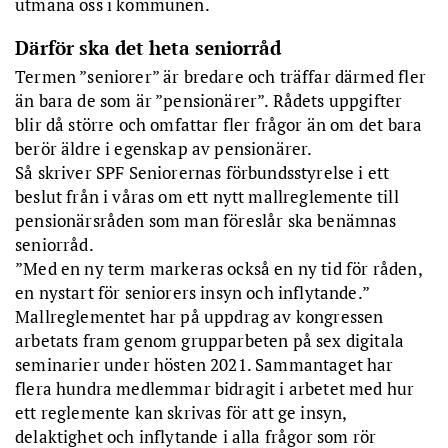
utmana oss i kommunen.
Därför ska det heta seniorråd
Termen ”seniorer” är bredare och träffar därmed fler
än bara de som är ”pensionärer”. Rådets uppgifter
blir då större och omfattar fler frågor än om det bara
berör äldre i egenskap av pensionärer.
Så skriver SPF Seniorernas förbundsstyrelse i ett
beslut från i våras om ett nytt mallreglemente till
pensionärsråden som man föreslår ska benämnas
seniorråd.
”Med en ny term markeras också en ny tid för råden,
en nystart för seniorers insyn och inflytande.”
Mallreglementet har på uppdrag av kongressen
arbetats fram genom grupparbeten på sex digitala
seminarier under hösten 2021. Sammantaget har
flera hundra medlemmar bidragit i arbetet med hur
ett reglemente kan skrivas för att ge insyn,
delaktighet och inflytande i alla frågor som rör