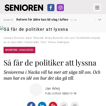
Sven Hagströmer sommarpratar
SENASTE
26 JUL
Reform för äldre kan bli slag i luften
SENASTE
31 JUL
Kravet: Nu måste 65-årsgränsen bort
SENASTE
30 JUL
Dom öppnar för rätt till garantipension
SENASTE
30 JUL
Snart kan telefonförsäljning förbjudas i Sverige
SENASTE
29 JUL
Hyror rusar ifrån äldres bostadstillägg
SENASTE
28 JUL
Liten höjning av garantipensionen
Lennart Ericsson, Karin Teljstedt, Mona Boström och Lars Tornérhielm mejslar
SENASTE
27 JUL
Sven Hagströmer sommarpratar
nu ut sina roller i Seniorrådet. Foto: Tomas Södergren
SENASTE
26 JUL
Reform för äldre kan bli slag i luften
SENASTE
31 JUL
NYHETER |
SENIORRÅD
Så får de politiker att lyssna
Seniorerna i Nacka vill ha mer att säga till om. Och
man har en idé om hur det ska gå till.
Jan Arleij
PUBLICERAD
2022-11-19