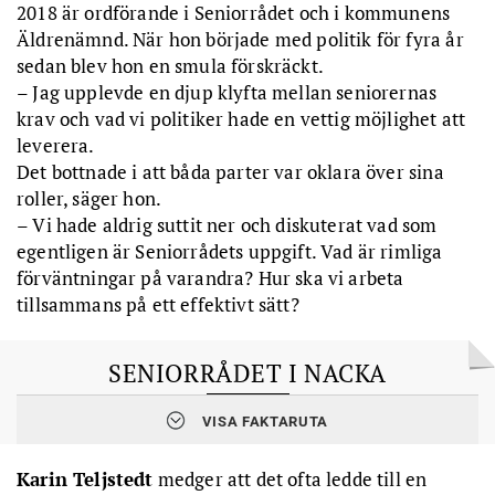
2018 är ordförande i Seniorrådet och i kommunens
Äldrenämnd. När hon började med politik för fyra år
sedan blev hon en smula förskräckt.
– Jag upplevde en djup klyfta mellan seniorernas
krav och vad vi politiker hade en vettig möjlighet att
leverera.
Det bottnade i att båda parter var oklara över sina
roller, säger hon.
– Vi hade aldrig suttit ner och diskuterat vad som
egentligen är Seniorrådets uppgift. Vad är rimliga
förväntningar på varandra? Hur ska vi arbeta
tillsammans på ett effektivt sätt?
SENIORRÅDET I NACKA
VISA FAKTARUTA
* Ett samverkansorgan mellan SPF Seniorerna, PRO, Seniornet
och företrädare för den politiska makten i kommunen.
* Rådet består av åtta ledamöter från SPF Seniorerna, lika
Karin Teljstedt
medger att det ofta ledde till en
många från PRO och en ledamot från Seniornet. Tre politiker och