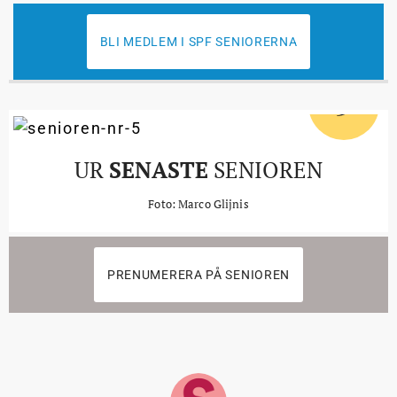
BLI MEDLEM I SPF SENIORERNA
5
#
UR
SENASTE
SENIOREN
Foto: Marco Glijnis
PRENUMERERA PÅ SENIOREN