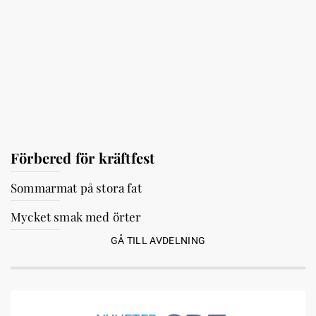
Förbered för kräftfest
Sommarmat på stora fat
Mycket smak med örter
GÅ TILL AVDELNING