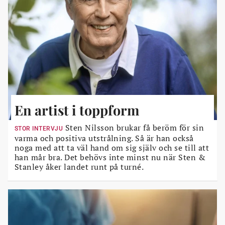
En artist i toppform
Sten Nilsson brukar få beröm för sin
STOR INTERVJU
varma och positiva utstrålning. Så är han också
noga med att ta väl hand om sig själv och se till att
han mår bra. Det behövs inte minst nu när Sten &
Stanley åker landet runt på turné.